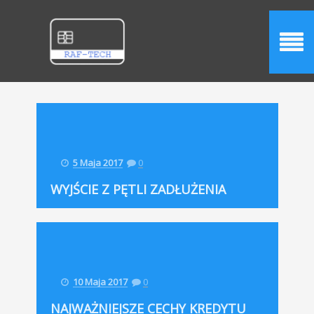
5 Maja 2017
0
WYJŚCIE Z PĘTLI ZADŁUŻENIA
10 Maja 2017
0
NAJWAŻNIEJSZE CECHY KREDYTU