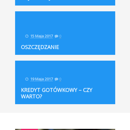
15 Maja 2017
0
OSZCZĘDZANIE
19 Maja 2017
0
KREDYT GOTÓWKOWY – CZY
WARTO?