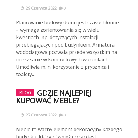
29 Czerwca 2022
0
Planowanie budowy domu jest czasochłonne
– wymaga zorientowania się w wielu
kwestiach, np. dotyczących instalacji
przebiegających pod budynkiem. Armatura
wodociągowa pozwala przede wszystkim na
mieszkanie w komfortowych warunkach.
Umożliwia m.in. korzystanie z prysznica i
toalety...
GDZIE NAJLEPIEJ
BLOG
KUPOWAĆ MEBLE?
27 Czerwca 2022
0
Meble to ważny element dekoracyjny każdego
budynku, który również często jest