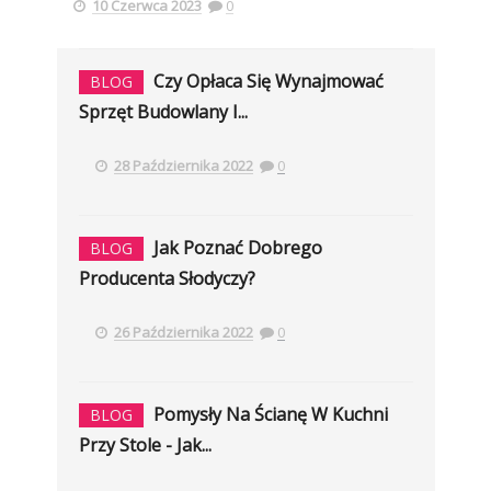
10 Czerwca 2023
0
Czy Opłaca Się Wynajmować
BLOG
Sprzęt Budowlany I...
28 Października 2022
0
Jak Poznać Dobrego
BLOG
Producenta Słodyczy?
26 Października 2022
0
Pomysły Na Ścianę W Kuchni
BLOG
Przy Stole - Jak...