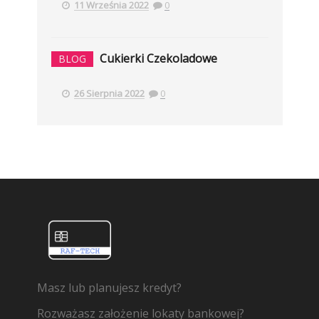
11 Września 2022
0
Cukierki Czekoladowe
BLOG
26 Sierpnia 2022
0
Masz lub planujesz kredyt?
Rozważasz założenie lokaty bankowej?