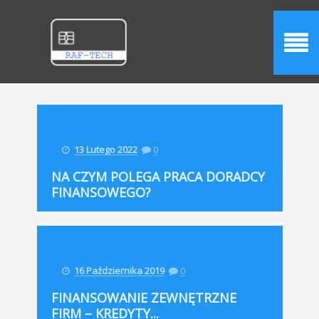
13 Lutego 2022
0
NA CZYM POLEGA PRACA DORADCY
FINANSOWEGO?
16 Października 2019
0
FINANSOWANIE ZEWNĘTRZNE
FIRM – KREDYTY...