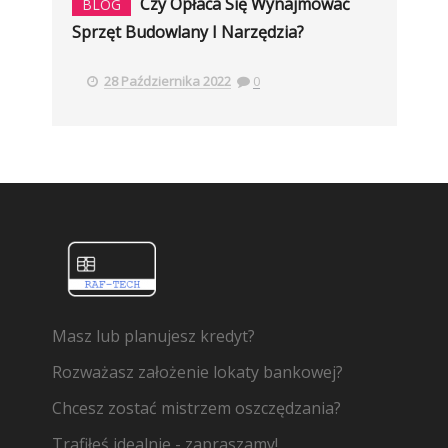
Czy Opłaca Się Wynajmować
BLOG
Sprzęt Budowlany I Narzędzia?
28 Października 2022
0
Masz lub planujesz kredyt?
Rozważasz założenie lokaty bankowej?
Chcesz zostać mistrzem oszczędzania?
Trafiłeś idealnie - zapraszamy!