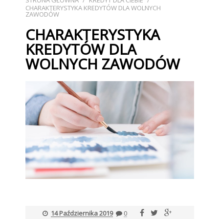
STRONA GŁÓWNA
/
KREDYT DLA CIEBIE
/
CHARAKTERYSTYKA KREDYTÓW DLA WOLNYCH
ZAWODÓW
CHARAKTERYSTYKA
KREDYTÓW DLA
WOLNYCH ZAWODÓW
14 Października 2019
0