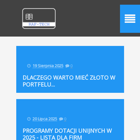
19 Sierpnia 2025
0
DLACZEGO WARTO MIEĆ ZŁOTO W
PORTFELU...
20 Lipca 2025
0
PROGRAMY DOTACJI UNIJNYCH W
2025 - LISTA DLA FIRM